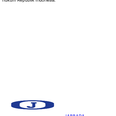
hukum Republik Indonesia.
Company Name
PT JABBARA TEKNIK INDUSTRI
Tax NPWP No
95.864.302.5-414.000
Tax SKT No
S-13670KT/WPJ.22/KP.0303/2020
Legal NIB No
0237000960682
Legal AHU No
AHU 0044330.AH.01.01.TAHUN 2020
Legal SPPKP No
S-12PKP/WPJ.22/KP.0303/2021