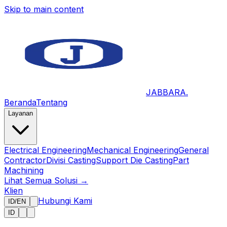
Skip to main content
JABBARA
.
Beranda
Tentang
Layanan
Electrical Engineering
Mechanical Engineering
General
Contractor
Divisi Casting
Support Die Casting
Part
Machining
Lihat Semua Solusi →
Klien
Hubungi Kami
ID
/
EN
ID